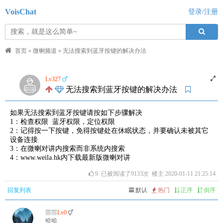
VoisChat
登录/注册
首页
»
微喇频道
»
无法搜索到蓝牙按键的解决办法
Lv327
无法搜索到蓝牙按键的解决办法
如果无法搜索到蓝牙按键请按如下步骤解决
1：检查权限 蓝牙权限，定位权限
2：记得按一下按键，免得按键处在休眠状态，并要确认未被其它
设备连接
3：在微喇对讲内搜索而非系统内搜索
4：www.weila.hk内下载最新版微喇对讲
9
已被阅读了9133次 楼主 2020-01-11 21:25:14
回复列表
默认
热门
正序
倒序
瞾瞾
Lv0
哈哈