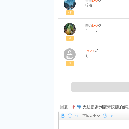
瞾瞾
Lv0
哈哈
4F
9628
Lv0
丶∵∴∴
3F
Lv367
对
2F
回复：
无法搜索到蓝牙按键的解