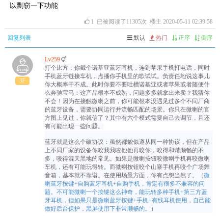
以剽窃一下功能
1
已被阅读了11305次 楼主 2020-05-11 02:39:58
回复列表
默认
热门
正序
倒序
Lv259
打个比方：你戴个诺基亚蓝牙耳机，连到苹果手机打电话，同时
手机蓝牙链接车机，点播你手机里的歌试试。负责任地说这事儿
3F
你大概率干不成。此时你要不要吐槽诺基亚或者苹果或者随便什
么奔驰宝马：这产品根本不成熟，问题多多就拿出来卖？我猜你
不会！因为在接触微喇之前，你可能根本没遇见过多个不同厂商
的蓝牙设备，需要协同运行并流畅匹配的场景。你只在微喇的官
方图上见过，你就信了？其中有六个模式需要自己去调节，且还
有可能出现一些问题。
蓝牙就是这么个破协议：虽然都貌似遵从同一种协议，但在产品
上不同厂家的设备你咬我我咬他他再咬你，咬得和谐顺畅的不
多，咬得混天黑地的常见。如果是微喇按钮咬微喇手机再咬微喇
车机，还有可能玩得转。而微喇按钮咬个山寨手机再咬个广场舞
音箱，基本就不靠谱。在使用场景方面，你有点想当然了。（
微
喇蓝牙按键+自购蓝牙耳机+自购手机，肯定有很多不兼容的问
题。不可能微喇一个按键这么神奇，能玩转多种手机+第三方蓝
牙耳机，但如果只是微喇蓝牙按键+手机+有线耳机使用，自己能
做好后台保护，黑屏使用下非常顺畅的。
）