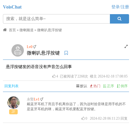
VoisChat
登录/注册
首页
»
微喇频道
»
微喇叭悬浮按键
Lv0
微喇叭悬浮按键
悬浮按键发的语音没有声音怎么回事
4
已被阅读了2268次 楼主 2024-02-18 17:08:05
回复列表
默认
热门
正序
倒序
永堅
Lv1
戴蓝牙耳机了而且手机离你远了，因为这时拾音咪是用手机的不
是蓝牙耳机的咪，戴蓝牙耳机要配蓝牙按键。
2F
0
2024-02-28 06:11:23
回复