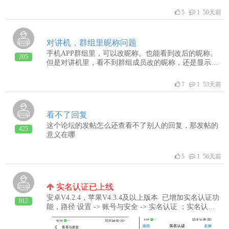
5
1 50天前
对讲机，群组里昵称问题
手机APP群组里，可以改昵称。也能看到改后的昵称。
205
但是对讲机里，看不到群组成员改的昵称，还是显示的
个人昵称。对讲机要优化吧，
7
1 53天前
看不了回复
这个论坛的发帖怎么还查看不了别人的回复，那发帖的
425
意义在哪
5
1 56天前
实名认证已上线
安卓V4.2.4，苹果V4.3.4及以上版本 已增加实名认证功
912
能，路径 设置 -> 账号与安全 -> 实名认证 ；实名认证
成功后，反诈安全机制中消息限制规则会放宽；注意：
实名认证时确保身份信息与运营商办卡时一致；