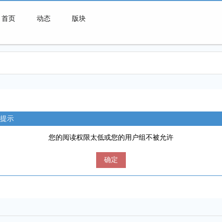
首页
动态
版块
微喇连接一切可能
提示
您的阅读权限太低或您的用户组不被允许
确定