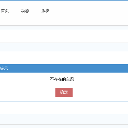
首页
动态
版块
微喇连接一切可能
提示
不存在的主题！
确定