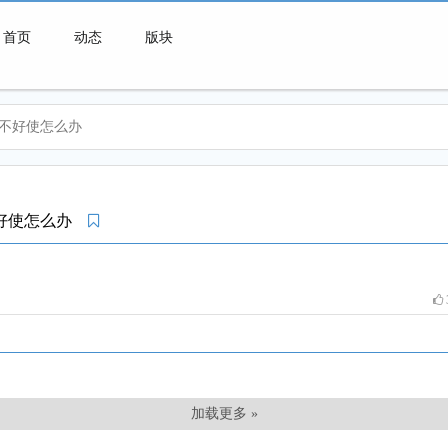
首页
动态
版块
不好使怎么办
微喇连接一切可能
不好使怎么办
加载更多 »