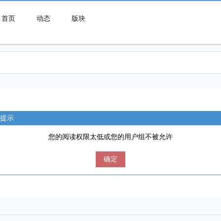
首页
动态
版块
微喇连接一切可能
提示
您的阅读权限太低或您的用户组不被允许
确定