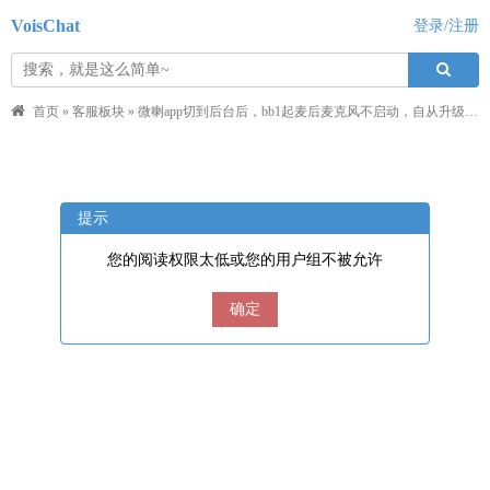
VoisChat
登录/注册
首页
»
客服板块
»
微喇app切到后台后，bb1起麦后麦克风不启动，自从升级了新版本后问题出现频繁
提示
您的阅读权限太低或您的用户组不被允许
确定