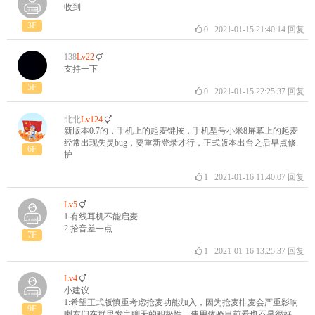
收到
3F
0
2021-01-15 21:40:14
回复
138
Lv22
支持一下
5F
0
2021-01-15 22:25:37
回复
北北
Lv124
新版本0.7的，手机上的起麦键按，手机型号小米8屏幕上的起麦
经常出现失灵bug，要重新登录才行，正式版本出台之后早点修
6F
护
1
2021-01-16 11:40:07
回复
Lv5
1.有线耳机不能启麦
2.拾音差一点
7F
1
2021-01-16 13:25:37
回复
Lv4
小建议
1:希望正式版慎重考虑抢麦功能加入，因为抢麦排麦会严重影响
9F
喇友们在群里发言聊天的积极性，使用体验目前看也不是很好。