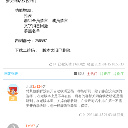
会受到话权控制；
功能增加：
抢麦
群组全员禁言、成员禁言
文字消息回撤
群黑名单
内测群号：256597
下载二维码：
版本太旧已删除;
14
已被阅读了6850次 楼主 2021-01-15 18:56:33
回复列表
默认
热门
正序
倒序
北北
Lv124
对其他的群没有开自动收听还能一样能听到，除了静音没有别的
选择 ，在老版本上是不存在的，所有的群都关闭自动收听还是能
2F
听到，在老版本里。关掉自动收听。在最近对话中排在第一不需
要开自动收听，也一样能听到希望，保留。
0
2021-01-15 21:03:48
回复
Lv367