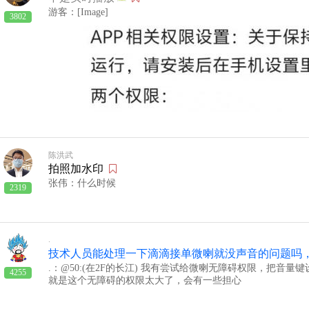
游客：[Image]
3802
陈洪武
拍照加水印
张伟：什么时候
2319
.
技术人员能处理一下滴滴接单微喇就没声音的问题吗
.：@50:(在2F的长江) 我有尝试给微喇无障碍权限，把音量
4255
就是这个无障碍的权限太大了，会有一些担心