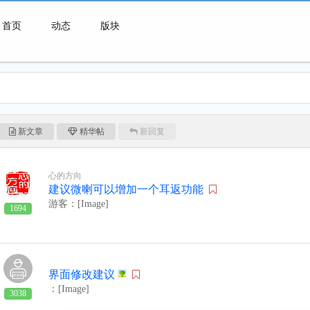
首页
动态
版块
微喇连接一切可能
新文章
精华帖
新回复
心的方向
建议微喇可以增加一个耳返功能
游客：[Image]
1694
界面修改建议
：[Image]
3038