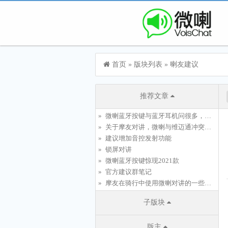
首页
»
版块列表
»
喇友建议
推荐文章
微喇蓝牙按键与蓝牙耳机问很多，以下收集。
关于摩友对讲，微喇与维迈通冲突的原因解决想法
建议增加音控发射功能
锁屏对讲
微喇蓝牙按键惊现2021款
官方建议群笔记
摩友在骑行中使用微喇对讲的一些问题、心得及建议
子版块
版主