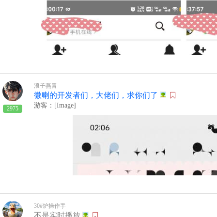
浪子燕青
微喇的开发者们，大佬们，求你们了
游客：[Image]
2975
30#炉操作手
不是实时播放