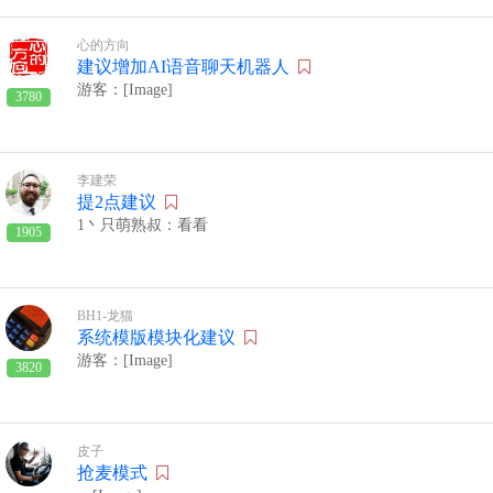
心的方向
建议增加AI语音聊天机器人
游客：[Image]
3780
李建荣
提2点建议
1丶只萌熟叔：看看
1905
BH1-龙猫
系统模版模块化建议
游客：[Image]
3820
皮子
抢麦模式