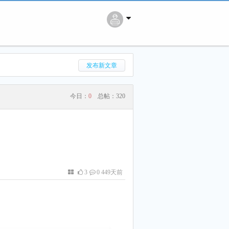
搜 索
发布新文章
今日：
0
总帖：
320
3
0 449天前