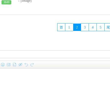
：[Image]
3849
首
1
2
3
4
5
尾