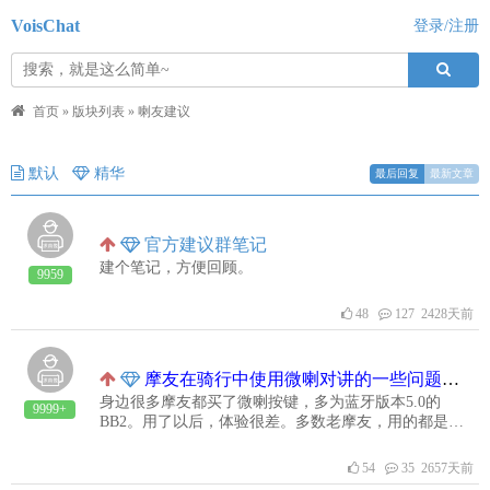
VoisChat
登录/注册
首页
»
版块列表
»
喇友建议
默认
精华
最后回复
最新文章
官方建议群笔记
建个笔记，方便回顾。
9959
48
127 2428天前
摩友在骑行中使用微喇对讲的一些问题、心得及建议
身边很多摩友都买了微喇按键，多为蓝牙版本5.0的
9999+
BB2。用了以后，体验很差。多数老摩友，用的都是以
前买的蓝牙耳机，蓝牙版本多为2.*----3.* ，很少4.0以
上的，例如维迈通全系都是3.0及以下版本的，冲突非常
54
35 2657天前
严重。我用维迈通＋BB2,配华为MATE9(安卓9.0)，冲