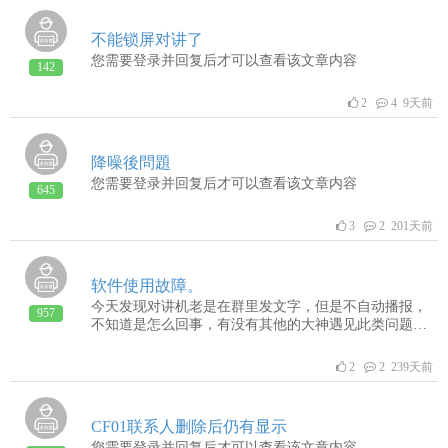
突。配小米手机，冲突。以上，只要把BB2换成BB1, 就
很好，完全正常。或者，把低蓝牙版本的头盔蓝牙耳机
不能锁屏对讲了
换成4.0及以上蓝牙版本的蓝牙耳机，稳定性就很好。
您需要登录并回复后才可以查看该文章内容
BB1比BB2稳定，这个共识，得到很多摩友和微喇设备
142
群的老用户赞同，例如，月月，葫芦等。能否在APP的
版本升级中，解决BB2与低蓝牙版本蓝牙耳机的冲突呢?
2
4 9天前
降噪後問題
您需要登录并回复后才可以查看该文章内容
645
3
2 201天前
软件使用故障。
今天发现对讲机老是在群里发文字，但是不自动播报，
957
不知道是怎么回事，有没有其他的大神遇见此类问题麻
烦共同探讨一下谢谢。
2
2 239天前
CF01联系人删除后仍有显示
您需要登录并回复后才可以查看该文章内容