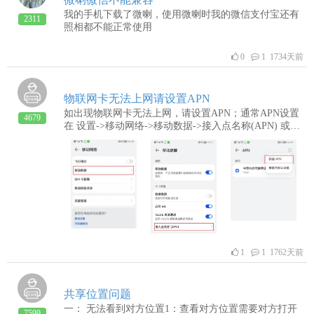
我的手机下载了微喇，使用微喇时我的微信支付宝还有
2311
照相都不能正常使用
0
1 1734天前
物联网卡无法上网请设置APN
如出现物联网卡无法上网，请设置APN；通常APN设置
4679
在 设置->移动网络->移动数据->接入点名称(APN) 或者
设置->网络和互联网->移动网络->高级->接入点名称
(APN);可以新建新建一个APN填入名称和APN即可，
APN可联系卡商获取；例如目前微喇电信物联网卡APN
为：szchxx.vpdn.gd
1
1 1762天前
共享位置问题
一： 无法看到对方位置1：查看对方位置需要对方打开
7599