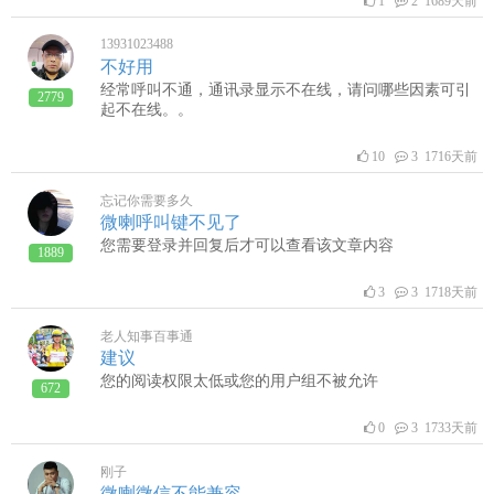
1
2 1689天前
13931023488
不好用
经常呼叫不通，通讯录显示不在线，请问哪些因素可引
2779
起不在线。。
10
3 1716天前
忘记你需要多久
微喇呼叫键不见了
您需要登录并回复后才可以查看该文章内容
1889
3
3 1718天前
老人知事百事通
建议
您的阅读权限太低或您的用户组不被允许
672
0
3 1733天前
刚子
微喇微信不能兼容