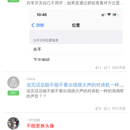
共享开关自己不用开；如果是通过群组查看对方位置需
要对方打开“群组共享位置开关”、通过好友查看对方位
置需要对方打开“好友共享开关”；2：对方打开共享位置
开关后还需要打开手机的定位功能并允许 微喇 的定位
权限；自测方法： 打开微喇地图界面，可以准确看到自
己的位置信息二： 对方亮屏位置正常但灭屏后无法查看
到其位置或长时间未更新1：对方未挂好后台，导致位
置信息无法上报到服务器；可参考帮助内挂后台教程挂
好后台；2：没给够位置权限； 手机系统不断演进，权
限管控愈发细致；例如系统已将位置权限分为前台、后
台、使用期间、始终 等；对于此类建议设置成 “后
台”、“始终”；附图 IOS定位权限三： 自测方法1： 查看
网络，确认与服务器连接正常；对讲语音收发正常及代
1
3 1843天前
表与服务器连接正常；2： 去其它组看看；可以去人多
的组看看，能不能看到其它人的位置；3： 仍未解决 可
Gloria
以提供 双方的 微喇APP 版本号， 手机机型及系统版本
说完话后能不能不要出现很大声的对讲机一样的滴滴嗒的声音？？
信息 待技术人员更进；
说完话后能不能不要出现很大声的对讲机一样的滴滴嗒
2687
的声音？？
8
2 1851天前
一叶知秋
不能更换头像