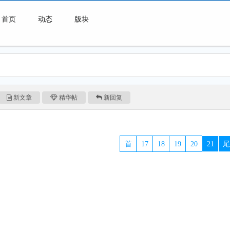
首页
动态
版块
微喇连接一切可能
新文章
精华帖
新回复
首
17
18
19
20
21
尾