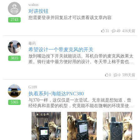
walton
对讲按钮
您需要登录并回复后才可以查看该文章内容
2743
31
49 416天前
毒药
希望设计一个带麦克风的开关
放到嘴边按下开关就能说话。耳机自带的麦克风效果太
3835
差。骑行途中最方便好用的设计。冬天带上棉手套也能
使用才好
0
0 599天前
G109
执着系列~海能达PNC380
与370一样，这仅仅是一次尝试。无非就是想知道，曾
5365
经经典和喜爱的机型，究竟能不能在微喇的环境里使
用。事实证明是可以的，虽然受限于很多因素，海能达
与微喇并不能十分友好地匹配，但毕竟是一次成功的尝
试。为以后的路打好基础。