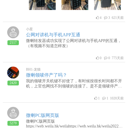
4
3 621天前
小星
公网对讲机与手机APP互通
微喇转发器成功实现了公网对讲机与手机APP的互通，
2117
（有视频不知道怎样发）
0
0 775天前
BH1-龙猫
微喇领唛停产了吗？
我的领唛开关机键不好使了，有时候按很长时间都不开
2420
机，上官也网找不到领唛的连接了。是不是领唛停产
了？
1
1 1020天前
微喇PC版网页版
微喇PC版网页版
5279
https://web.weila.hk/weilahttps://web.weila.hk/weila2022-