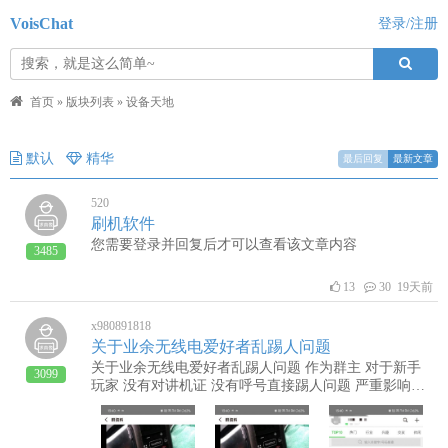
VoisChat
登录/注册
首页
»
版块列表
»
设备天地
默认
精华
最后回复
最新文章
520
刷机软件
您需要登录并回复后才可以查看该文章内容
3485
13
30 19天前
x980891818
关于业余无线电爱好者乱踢人问题
关于业余无线电爱好者乱踢人问题 作为群主 对于新手
3099
玩家 没有对讲机证 没有呼号直接踢人问题 严重影响了
微辣社会风气 严重的影响的微辣软件app 严重侵害了我
们作为新玩家的心情 建议官方眼里打击 这种不作为 这
种乱踢人的风气