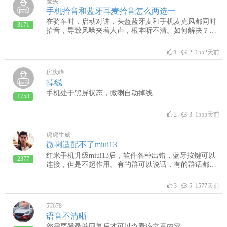
魔头
手机拾音和蓝牙耳麦拾音怎么两选一
在骑车时，启动对讲，头盔蓝牙麦和手机麦克风都同时
3171
拾音，导致风噪夹着人声，根本听不清。如何解决？求
助
1
2 1552天前
房庆峰
掉线
手机处于黑屏状态，微喇自动掉线
1753
2
3 1555天前
虎虎生威
微喇适配不了miui13
红米手机升级miui13后，软件各种出错，蓝牙按键可以
2377
连接，但是不起作用。有的群可以说话，有的群话都说
不了，一直显示0秒，求更新
3
5 1577天前
5T678
语音不清晰
您需要登录并回复后才可以查看该文章内容