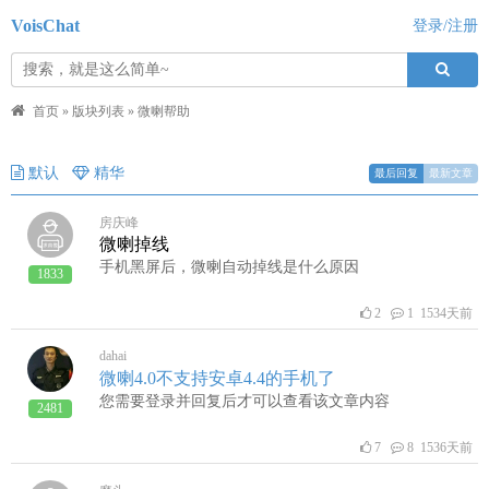
VoisChat
登录/注册
首页
»
版块列表
»
微喇帮助
默认
精华
最后回复
最新文章
房庆峰
微喇掉线
手机黑屏后，微喇自动掉线是什么原因
1833
2
1 1534天前
dahai
微喇4.0不支持安卓4.4的手机了
您需要登录并回复后才可以查看该文章内容
2481
7
8 1536天前