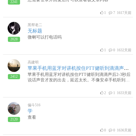
2241
1
7 1617天前
黑帮老二
无标题
微喇可以打电话吗
2028
1
0 1632天前
高建明
苹果手机用蓝牙对讲机按住PTT健听到滴滴声后2-3秒声音才发的出去
苹果手机用蓝牙对讲机按住PTT健听到滴滴声后2-3秒后
2412
说话声音才发的出去，延迟太长。不像安卓手机听到滴
滴声后马上说话，马上就可以发出声音。有什么方法可
以解决吗？
2
1 1633天前
偏斗516
学
查看
2120
0
0 1636天前