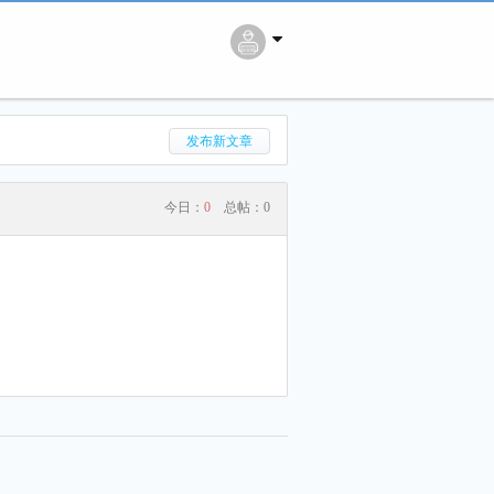
搜 索
发布新文章
今日：
0
总帖：
0