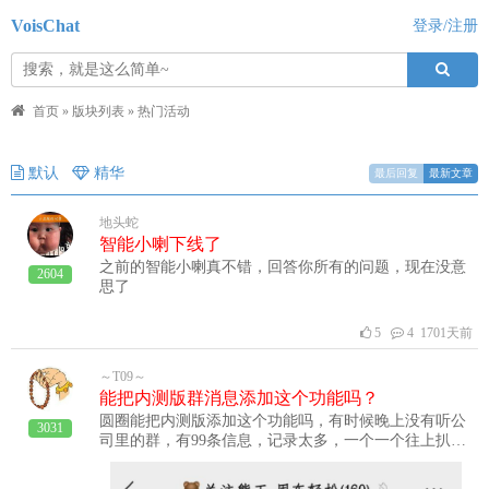
VoisChat
登录/注册
首页
»
版块列表
»
热门活动
默认
精华
最后回复
最新文章
地头蛇
智能小喇下线了
之前的智能小喇真不错，回答你所有的问题，现在没意
2604
思了
5
4 1701天前
～T09～
能把内测版群消息添加这个功能吗？
圆圈能把内测版添加这个功能吗，有时候晚上没有听公
3031
司里的群，有99条信息，记录太多，一个一个往上扒，
不知该从哪一条听，主要的是一条一条往上扒费劲。能
不能添加一键回到顶上从没有听的那一条开始。还有通