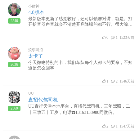
小财神
4.0版本
最新版本更新了感觉较好，还可以锁屏对讲，就是。打
2540
开拾音器声音就会不清楚开启降噪的都不行。很大噪
音，需要改进
0
1 1523天前
浪李哥浪
太卡了
今天微喇特别的卡，我们车队每个人都卡的要命，不知
2036
道是怎么回事
1
2 1546天前
UU
直招代驾司机
UU泰行天津本地平台，直招代驾司机，三年驾照，二
2569
十三致五十五岁，电话☎️13163138980同微信。
2
1 1547天前