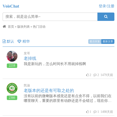
VoisChat
登录/注册
首页
»
版块列表
»
热门活动
默认
精华
最后回复
最新文章
发哥
老掉线
我是新玩的，怎么时间长不用就掉线啊
2218
2
2 1479天前
凯迪
老版本的还是有可取之处的
没有以前的微喇版本感觉还是有点舍不得，以前我们在
2366
哪里聊天，重要的群里有动静还是不会错过，现在你只
能要么全开要么开一个群的声音
1
1 1498天前