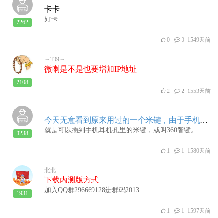
卡卡
好卡
2262
0
0 1549天前
～T09～
微喇是不是也要增加IP地址
2108
2
2 1553天前
今天无意看到原来用过的一个米键，由于手机没有耳机孔谁有米键可以测试一下能不能起麦。
就是可以插到手机耳机孔里的米键，或叫360智键。
3238
1
1 1580天前
北北
下载内测版方式
加入QQ群296669128进群码2013
1931
1
1 1597天前