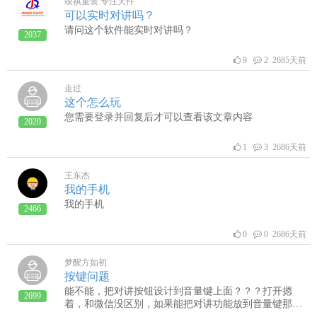
竣祺重装.专注大件
可以实时对讲吗？
请问这个软件能实时对讲吗？
2037
9
2 2685天前
走过
这个怎么玩
您需要登录并回复后才可以查看该文章内容
2020
1
3 2686天前
王东杰
我的手机
我的手机
2466
0
0 2686天前
梦醒方如初
按键问题
能不能，把对讲按钮设计到音量键上面？？？打开摁
2699
着，和微信没区别，如果能把对讲功能放到音量键那可
真是如虎添翼