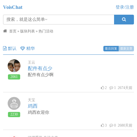
VoisChat
登录/注册
首页
»
版块列表
»
热门活动
默认
精华
最后回复
最新文章
王云
配件有点少
配件有点少啊
2061
2
1 2674天前
天宝
鸡西
鸡西欢迎你
2230
3
0 2680天前