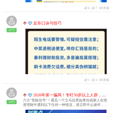
4
7 183天前
反诈口诀与技巧
1172
1
3 185天前
2026年第一骗局！专盯50岁以上人群，有人已倾家荡产…
六大“危险信号”！遇见一个立马拉黑如果你或家人在投
1473
资理财中遇到以下任何一种情况，请立即中止操作，并
报警！1：要求缴纳“解冻费”、“手续费”等2：引导向个