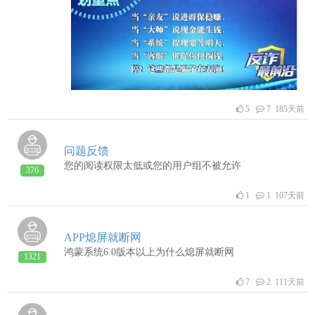
人私人账户转账3： 前期给予“小额返利”诱饵4： 鼓吹
有“内幕消息”、“稳赚不赔”5：诱导进行“线下交易”6：
要求开启“屏幕共享”功能（此举会泄露你所有手机操作
信息和密码！）
5
7 185天前
问题反馈
您的阅读权限太低或您的用户组不被允许
376
1
1 107天前
APP熄屏就断网
鸿蒙系统6.0版本以上为什么熄屏就断网
1321
7
2 111天前